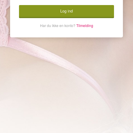
Log ind
Har du ikke en konto?
Tilmelding